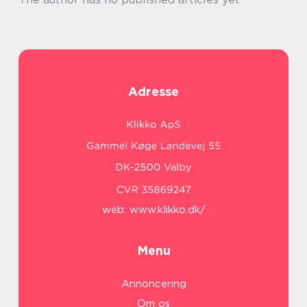
Adresse
web:
www.klikko.dk/
Menu
Annoncering
Om os