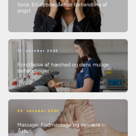
Sorø: En dybdegående behandling af
angst
31. oktober 2025
Forståelse af hæshed og dens mulige
behandlinger
03. oktober 2025
Massage: Fodmassage og velvære i
Århus