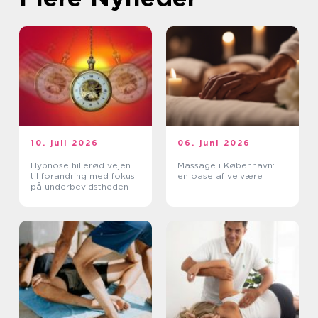
10. juli 2026
06. juni 2026
Hypnose hillerød vejen
Massage i København:
til forandring med fokus
en oase af velvære
på underbevidstheden