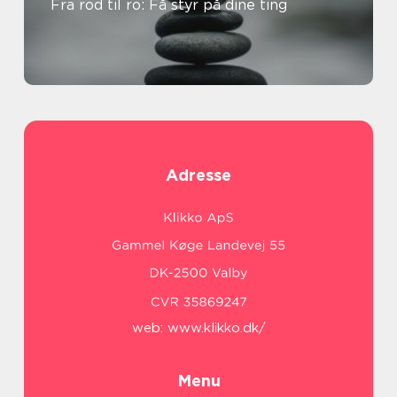
Fra rod til ro: Få styr på dine ting
Adresse
web:
www.klikko.dk/
Menu