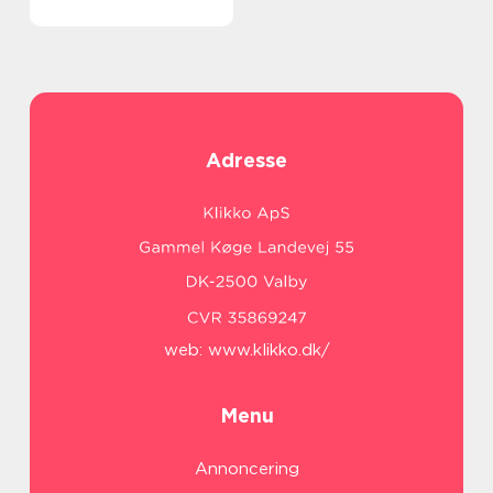
Adresse
web:
www.klikko.dk/
Menu
Annoncering