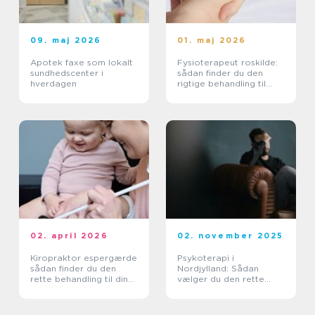
09. maj 2026
01. maj 2026
Apotek faxe som lokalt
Fysioterapeut roskilde:
sundhedscenter i
sådan finder du den
hverdagen
rigtige behandling til
krop og sind
02. april 2026
02. november 2025
Kiropraktor espergærde
Psykoterapi i
sådan finder du den
Nordjylland: Sådan
rette behandling til dine
vælger du den rette
smerter
hjælp