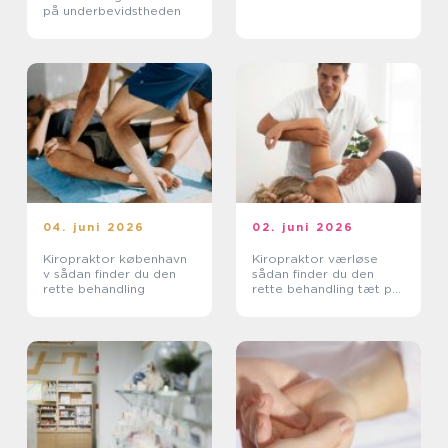
på underbevidstheden
04. juni 2026
02. juni 2026
Kiropraktor københavn
Kiropraktor værløse
v sådan finder du den
sådan finder du den
rette behandling
rette behandling tæt på
dig