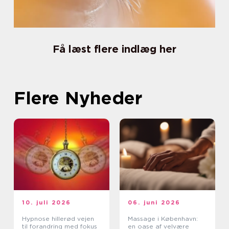
Få læst flere indlæg her
Flere Nyheder
10. juli 2026
06. juni 2026
Hypnose hillerød vejen
Massage i København:
til forandring med fokus
en oase af velvære