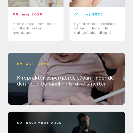
09. maj 2026
01. maj 2026
Apotek faxe som lokalt
Fysioterapeut roskilde:
sundhedscenter i
sådan finder du den
hverdagen
rigtige behandling til
krop og sind
02. april 2026
Kiropraktor espergærde sådan finder du
den rette behandling til dine smerter
02. november 2025