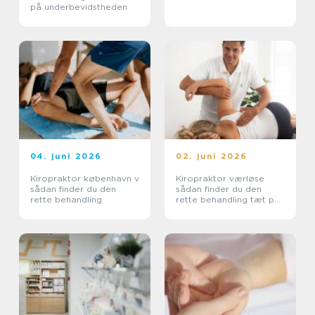
på underbevidstheden
04. juni 2026
02. juni 2026
Kiropraktor københavn v
Kiropraktor værløse
sådan finder du den
sådan finder du den
rette behandling
rette behandling tæt på
dig