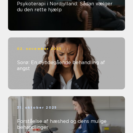
Psykoterapi i Nordjylland: Sådan vælger
du den rette hjælp
02. november 2025
Sorø: En dybdegående behandling af
angst
31. oktober 2025
Forståelse af hæshed og dens mulige
behandlinger