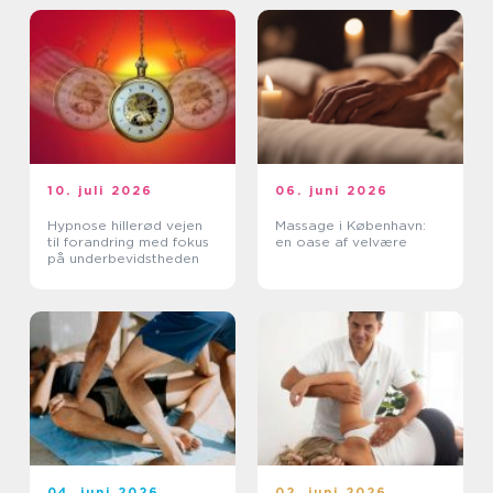
10. juli 2026
06. juni 2026
Hypnose hillerød vejen
Massage i København:
til forandring med fokus
en oase af velvære
på underbevidstheden
04. juni 2026
02. juni 2026