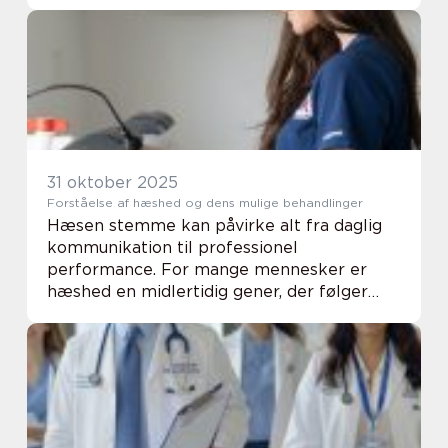
mere end at slukke brande. En dygtig
fysioterapeut i Roskilde arbejder både med
akutte sk...
31 oktober 2025
Forståelse af hæshed og dens mulige behandlinger
Hæsen stemme kan påvirke alt fra daglig
kommunikation til professionel
performance. For mange mennesker er
hæshed en midlertidig gener, der følger
efter en forkølelse, mens den for andre kan
være et vedvarende pr...