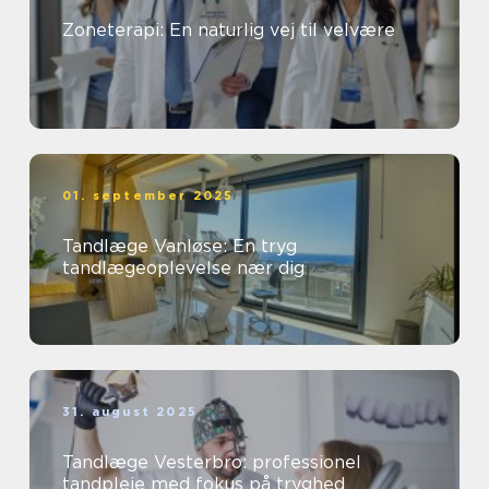
Zoneterapi: En naturlig vej til velvære
01. september 2025
Tandlæge Vanløse: En tryg
tandlægeoplevelse nær dig
31. august 2025
Tandlæge Vesterbro: professionel
tandpleje med fokus på tryghed