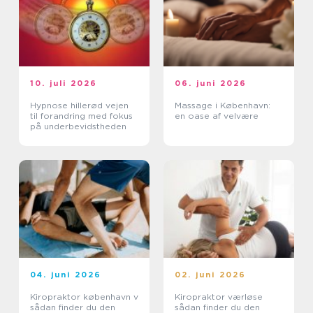
10. juli 2026
06. juni 2026
Hypnose hillerød vejen
Massage i København:
til forandring med fokus
en oase af velvære
på underbevidstheden
04. juni 2026
02. juni 2026
Kiropraktor københavn v
Kiropraktor værløse
sådan finder du den
sådan finder du den