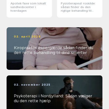
Apotek faxe som lokalt
Fysioterapeut roskilde:
sundhedscenter i
sådan finder du den
hverdagen
rigtige behandling til
krop og sind
02. april 2026
Kiropraktor espergærde sådan finder du
den rette behandling til dine smerter
02. november 2025
Psykoterapi i Nordjylland: Sådan vælger
du den rette hjælp