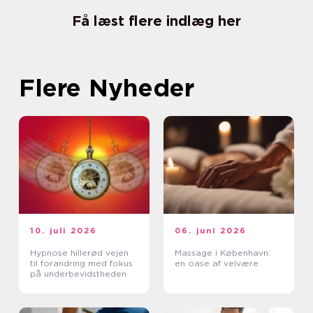
Få læst flere indlæg her
Flere Nyheder
10. juli 2026
06. juni 2026
Hypnose hillerød vejen
Massage i København:
til forandring med fokus
en oase af velvære
på underbevidstheden