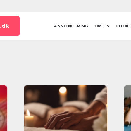
.
dk
ANNONCERING
OM OS
COOKI