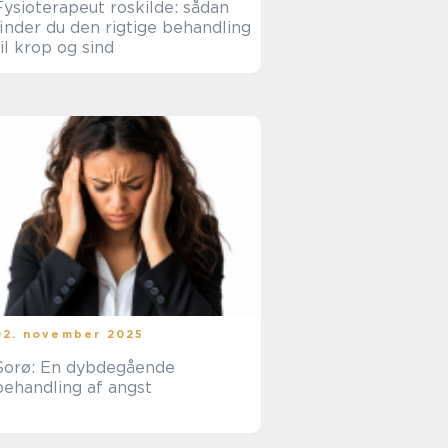
Fysioterapeut roskilde: sådan
finder du den rigtige behandling
til krop og sind
02. november 2025
Sorø: En dybdegående
behandling af angst