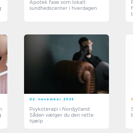
Apotek faxe som lokalt
g
sundhedscenter i hverdagen
02. november 2025
Psykoterapi i Nordjylland:
g
Sådan vælger du den rette
hjælp