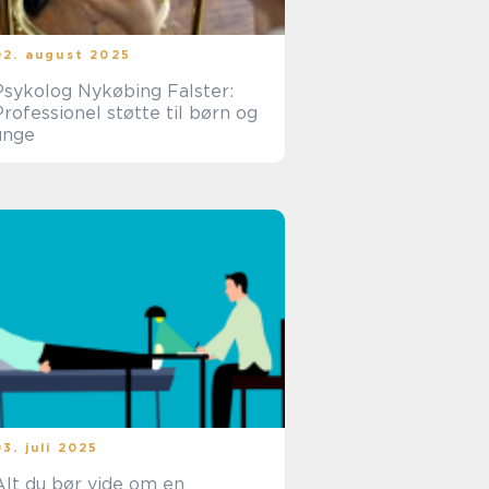
02. august 2025
Psykolog Nykøbing Falster:
Professionel støtte til børn og
unge
03. juli 2025
Alt du bør vide om en