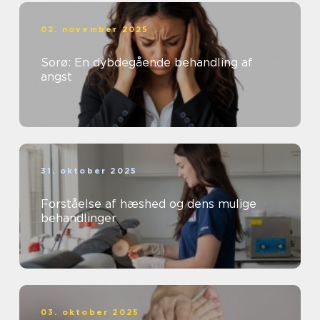
02. november 2025
Sorø: En dybdegående behandling af
angst
31. oktober 2025
Forståelse af hæshed og dens mulige
behandlinger
03. oktober 2025