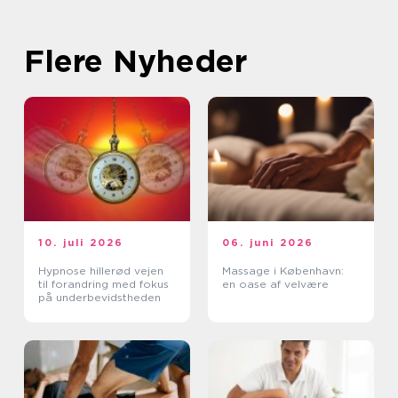
Flere Nyheder
10. juli 2026
06. juni 2026
Hypnose hillerød vejen
Massage i København:
til forandring med fokus
en oase af velvære
på underbevidstheden