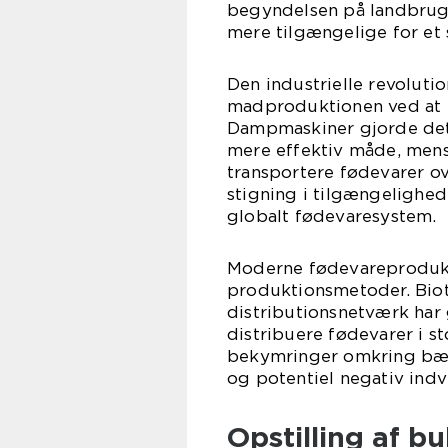
begyndelsen på landbruget
mere tilgængelige for et 
Den industrielle revoluti
madproduktionen ved at 
Dampmaskiner gjorde det
mere effektiv måde, mens
transportere fødevarer ov
stigning i tilgængelighed
globalt fødevaresystem.
Moderne fødevareprodukt
produktionsmetoder. Biot
distributionsnetværk har 
distribuere fødevarer i s
bekymringer omkring bær
og potentiel negativ indv
Opstilling af bu