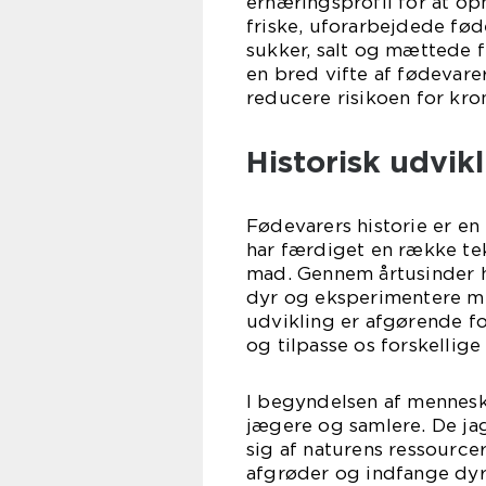
ernæringsprofil for at o
friske, uforarbejdede fø
sukker, salt og mættede f
en bred vifte af fødevar
reducere risikoen for k
Historisk udvikl
Fødevarers historie er e
har færdiget en række te
mad. Gennem årtusinder h
dyr og eksperimentere m
udvikling er afgørende fo
og tilpasse os forskellig
I begyndelsen af mennesk
jægere og samlere. De ja
sig af naturens ressourc
afgrøder og indfange dyr