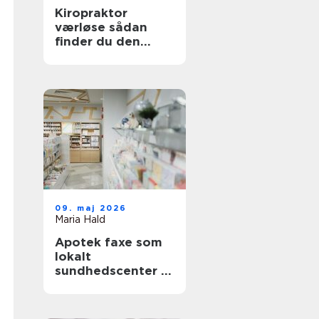
Kiropraktor
værløse sådan
finder du den
rette behandling
tæt på dig
09. maj 2026
Maria Hald
Apotek faxe som
lokalt
sundhedscenter i
hverdagen