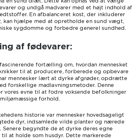
pnå en sund diæt. Dette kan opnås ved at vælge
devarer og undgå madvarer med et højt indhold af
edtstoffer. En afbalanceret kost, der inkluderer
er, kan hjælpe med at opretholde en sund vægt,
roniske sygdomme og forbedre generel sundhed.
ing af fødevarer:
n fascinerende fortælling om, hvordan mennesket
knikker til at producere, forberede og opbevare
ar mennesker lært at dyrke afgrøder, opdrætte
ed forskellige madlavningsmetoder. Denne
r vores evne til at fodre voksende befolkninger
e miljømæssige forhold.
ehedens historie var mennesker hovedsageligt
gtede dyr, indsamlede vilde planter og nærede
er. Senere begyndte de at dyrke deres egne
 til at holde som husdyr. Dette markerede