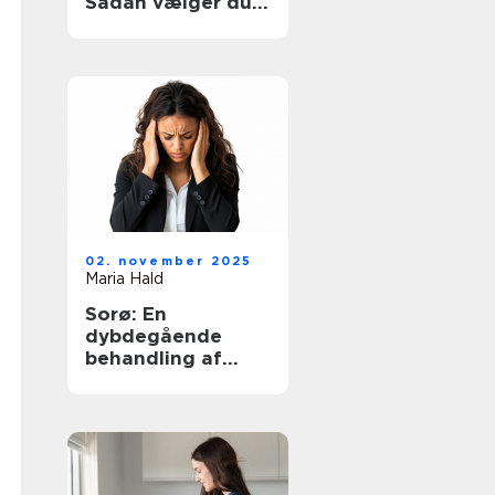
Sådan vælger du
den rette hjælp
02. november 2025
Maria Hald
Sorø: En
dybdegående
behandling af
angst