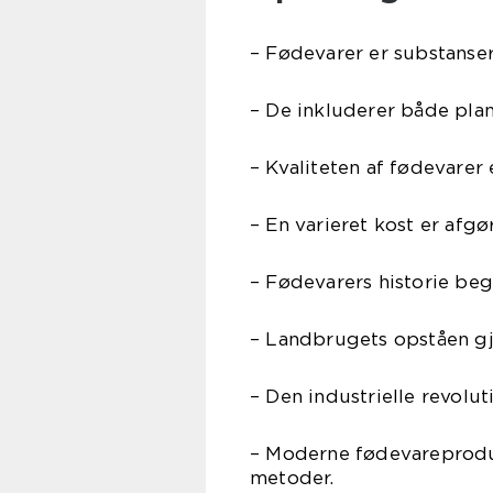
– Fødevarer er substanser
– De inkluderer både pla
– Kvaliteten af fødevarer 
– En varieret kost er afg
– Fødevarers historie be
– Landbrugets opståen gj
– Den industrielle revol
– Moderne fødevareprodu
metoder.