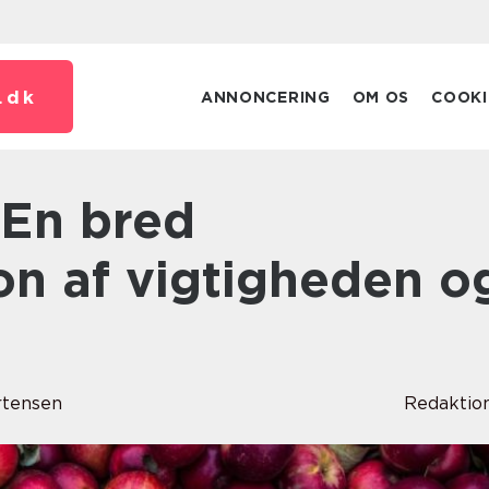
.
dk
ANNONCERING
OM OS
COOKI
on af vigtigheden o
n
rtensen
Redaktio