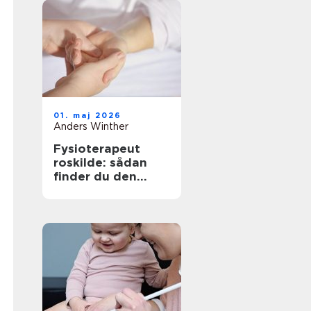
01. maj 2026
Anders Winther
Fysioterapeut
roskilde: sådan
finder du den
rigtige behandling
til krop og sind