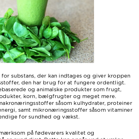
 for substans, der kan indtages og giver kroppen
toffer, den har brug for at fungere ordentligt.
ebaserede og animalske produkter som frugt,
rodukter, korn, bælgfrugter og meget mere.
 makronæringsstoffer såsom kulhydrater, proteiner
 energi, samt mikronæringsstoffer såsom vitaminer
vendige for sundhed og vækst.
pmærksom på fødevarers kvalitet og