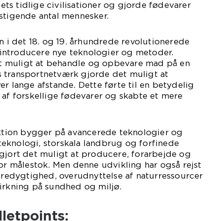
s tidlige civilisationer og gjorde fødevarer
stigende antal mennesker.
on i det 18. og 19. århundrede revolutionerede
introducere nye teknologier og metoder.
 muligt at behandle og opbevare mad på en
 transportnetværk gjorde det muligt at
er lange afstande. Dette førte til en betydelig
 af forskellige fødevarer og skabte et mere
ion bygger på avancerede teknologier og
eknologi, storskala landbrug og forfinede
gjort det muligt at producere, forarbejde og
tor målestok. Men denne udvikling har også rejst
edygtighed, overudnyttelse af naturressourcer
irkning på sundhed og miljø.
lletpoints: