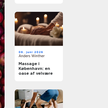
fokus på
underbevidsthede
n
06. juni 2026
Anders Winther
Massage i
København: en
oase af velvære