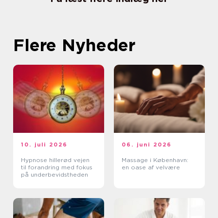
Flere Nyheder
10. juli 2026
06. juni 2026
Hypnose hillerød vejen
Massage i København:
til forandring med fokus
en oase af velvære
på underbevidstheden