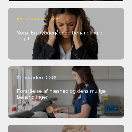
02. november 2025
Sorø: En dybdegående behandling af
angst
31. oktober 2025
Forståelse af hæshed og dens mulige
behandlinger