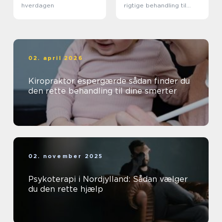
hverdagen
rigtige behandling til
krop og sind
02. april 2026
Kiropraktor espergærde sådan finder du
den rette behandling til dine smerter
02. november 2025
Psykoterapi i Nordjylland: Sådan vælger
du den rette hjælp