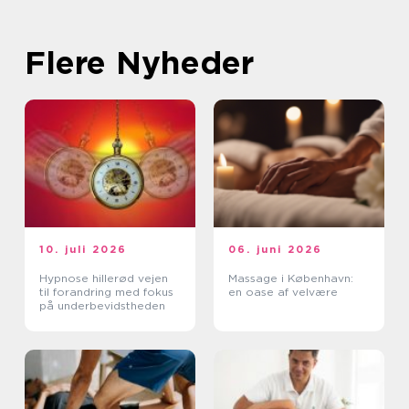
Flere Nyheder
10. juli 2026
06. juni 2026
Hypnose hillerød vejen
Massage i København:
til forandring med fokus
en oase af velvære
på underbevidstheden