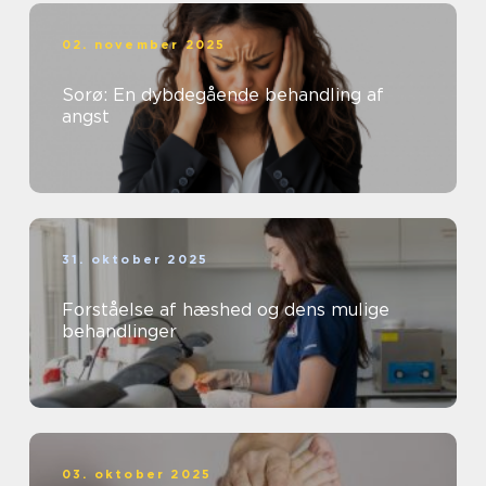
02. november 2025
Sorø: En dybdegående behandling af
angst
31. oktober 2025
Forståelse af hæshed og dens mulige
behandlinger
03. oktober 2025