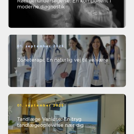
Røntgenundersøgelse: En komponent i
moderne diagnostik
01. september 2025
Zoneterapi: En naturlig vej til velvære
01. september 2025
Tandlæge Vanløse: En tryg
tandlægeoplevelse nær dig