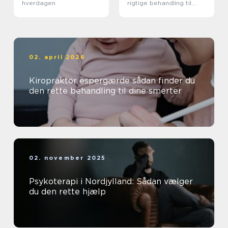
hverdagen
rigtige behandling til
krop og sind
02. april 2026
Kiropraktor espergærde sådan finder du
den rette behandling til dine smerter
02. november 2025
Psykoterapi i Nordjylland: Sådan vælger
du den rette hjælp