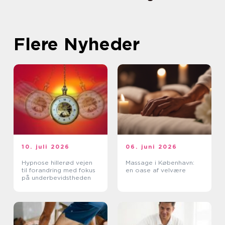
Flere Nyheder
10. juli 2026
06. juni 2026
Hypnose hillerød vejen
Massage i København:
til forandring med fokus
en oase af velvære
på underbevidstheden