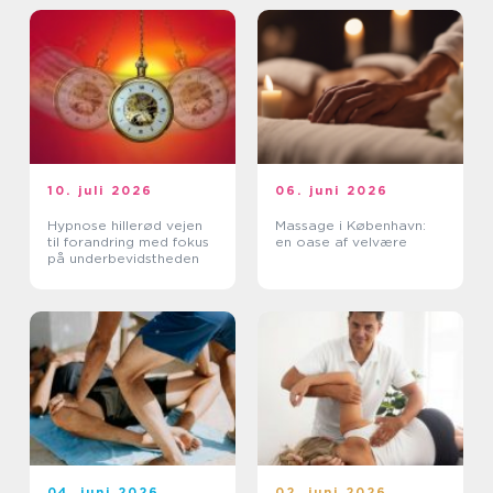
10. juli 2026
06. juni 2026
Hypnose hillerød vejen
Massage i København:
til forandring med fokus
en oase af velvære
på underbevidstheden
04. juni 2026
02. juni 2026