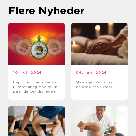
Flere Nyheder
10. juli 2026
06. juni 2026
Hypnose hillerød vejen
Massage i København:
til forandring med fokus
en oase af velvære
på underbevidstheden