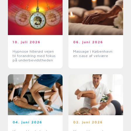
10. juli 2026
06. juni 2026
Hypnose hillerød vejen
Massage i København:
til forandring med fokus
en oase af velvære
på underbevidstheden
04. juni 2026
02. juni 2026