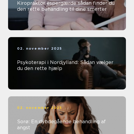
Kiropraktor espergærde sådan finder du
den rette behandling til dine smerter
02. november 2025
Psykoterapi i Nordjylland: Sådan vælger
du den rette hjælp
02. november 2025
Sorø: En dybdegående behandling af
angst