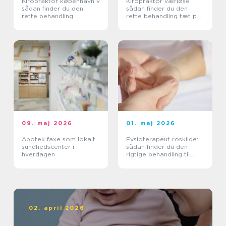
Kiropraktor københavn v
Kiropraktor værløse
sådan finder du den
sådan finder du den
rette behandling
rette behandling tæt på
dig
09. maj 2026
01. maj 2026
Apotek faxe som lokalt
Fysioterapeut roskilde:
sundhedscenter i
sådan finder du den
hverdagen
rigtige behandling til
krop og sind
02. april 2026