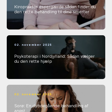
Kiropraktor espergærde sådan finder du
den rette behandling til dine smerter
02. november 2025
Psykoterapi i Nordjylland: Sådan vælger
du den rette hjælp
02. november 2025
Sorø: En dybdegående behandling af
angst