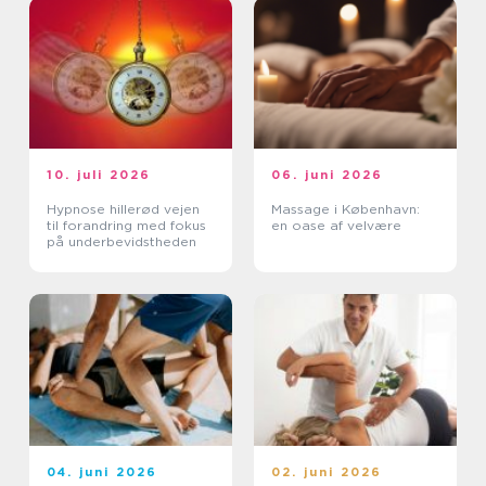
10. juli 2026
06. juni 2026
Hypnose hillerød vejen
Massage i København:
til forandring med fokus
en oase af velvære
på underbevidstheden
04. juni 2026
02. juni 2026