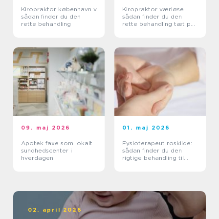
Kiropraktor københavn v
Kiropraktor værløse
sådan finder du den
sådan finder du den
rette behandling
rette behandling tæt på
dig
09. maj 2026
01. maj 2026
Apotek faxe som lokalt
Fysioterapeut roskilde:
sundhedscenter i
sådan finder du den
hverdagen
rigtige behandling til
krop og sind
02. april 2026