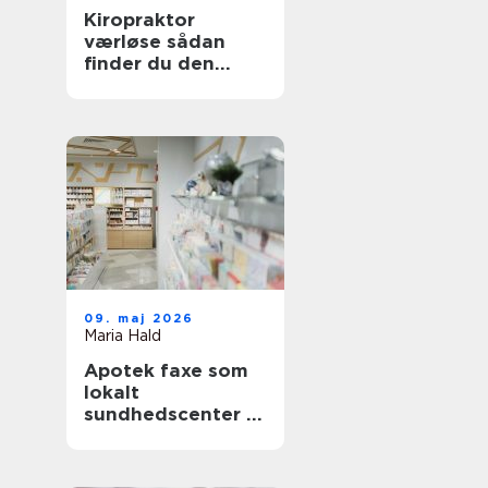
Kiropraktor
værløse sådan
finder du den
rette behandling
tæt på dig
09. maj 2026
Maria Hald
Apotek faxe som
lokalt
sundhedscenter i
hverdagen