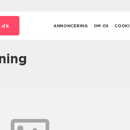
.
dk
ANNONCERING
OM OS
COOKI
dning