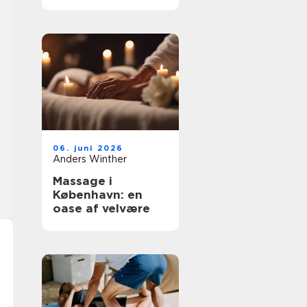
fokus på
underbevidsthede
n
06. juni 2026
Anders Winther
Massage i
København: en
oase af velvære