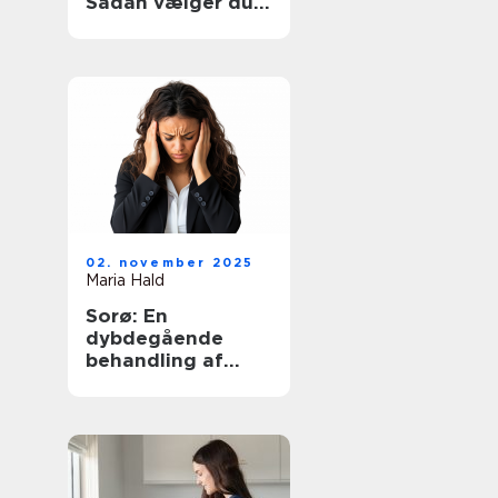
Sådan vælger du
den rette hjælp
02. november 2025
Maria Hald
Sorø: En
dybdegående
behandling af
angst