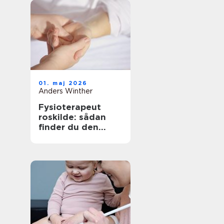
01. maj 2026
Anders Winther
Fysioterapeut
roskilde: sådan
finder du den
rigtige behandling
til krop og sind