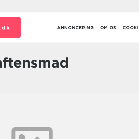
.
dk
ANNONCERING
OM OS
COOKI
 aftensmad