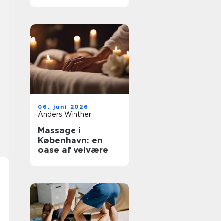
fokus på
underbevidsthede
n
06. juni 2026
Anders Winther
Massage i
København: en
oase af velvære