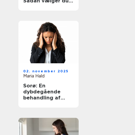
Sådan vælger du
den rette hjælp
02. november 2025
Maria Hald
Sorø: En
dybdegående
behandling af
angst