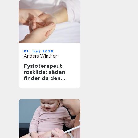
01. maj 2026
Anders Winther
Fysioterapeut
roskilde: sådan
finder du den
rigtige behandling
til krop og sind