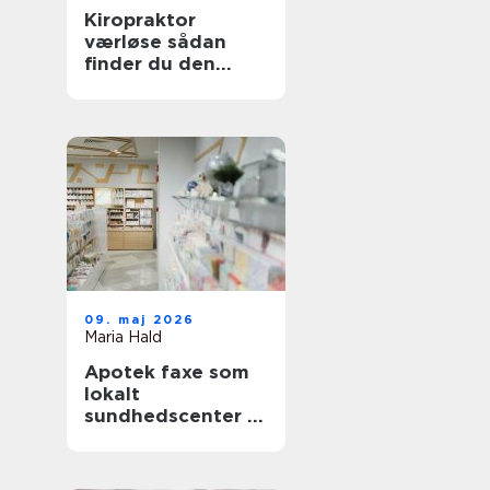
Kiropraktor
værløse sådan
finder du den
rette behandling
tæt på dig
09. maj 2026
Maria Hald
Apotek faxe som
lokalt
sundhedscenter i
hverdagen