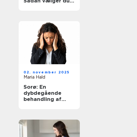
Sådan vælger du
den rette hjælp
02. november 2025
Maria Hald
Sorø: En
dybdegående
behandling af
angst