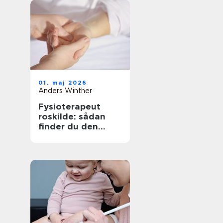
01. maj 2026
Anders Winther
Fysioterapeut
roskilde: sådan
finder du den
rigtige behandling
til krop og sind