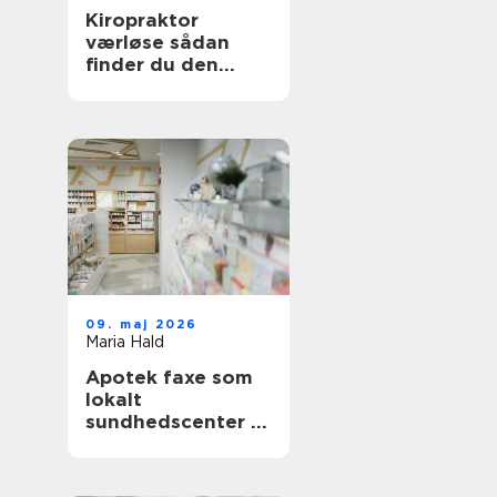
Kiropraktor
værløse sådan
finder du den
rette behandling
tæt på dig
09. maj 2026
Maria Hald
Apotek faxe som
lokalt
sundhedscenter i
hverdagen