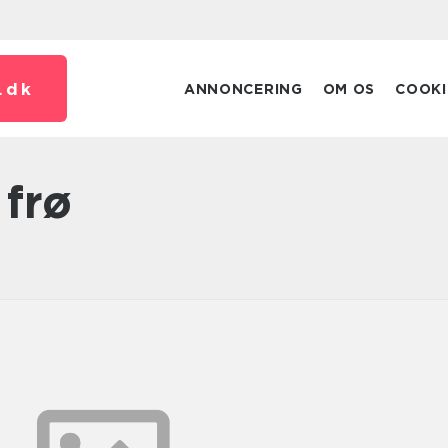
.
dk
ANNONCERING
OM OS
COOKI
 frø