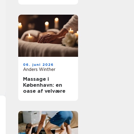
fokus på
underbevidsthede
n
06. juni 2026
Anders Winther
Massage i
København: en
oase af velvære