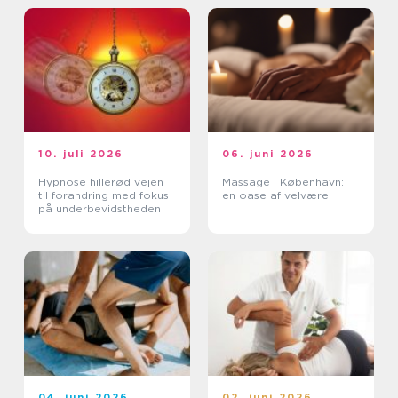
10. juli 2026
06. juni 2026
Hypnose hillerød vejen
Massage i København:
til forandring med fokus
en oase af velvære
på underbevidstheden
04. juni 2026
02. juni 2026