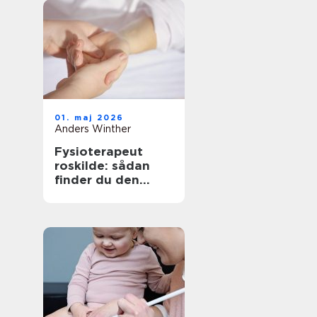
01. maj 2026
Anders Winther
Fysioterapeut
roskilde: sådan
finder du den
rigtige behandling
til krop og sind