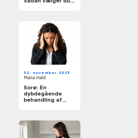
Sådan vælger du
den rette hjælp
02. november 2025
Maria Hald
Sorø: En
dybdegående
behandling af
angst