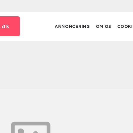
.
dk
ANNONCERING
OM OS
COOKI