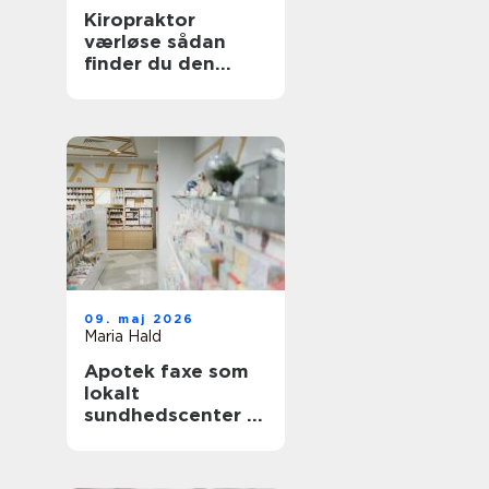
Kiropraktor
værløse sådan
finder du den
rette behandling
tæt på dig
09. maj 2026
Maria Hald
Apotek faxe som
lokalt
sundhedscenter i
hverdagen