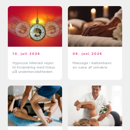
10. juli 2026
06. juni 2026
Hypnose hillerød vejen
Massage i København:
til forandring med fokus
en oase af velvære
på underbevidstheden