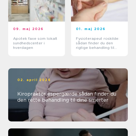
09. maj 2026
01. maj 2026
Apotek faxe som lokalt
Fysioterapeut roskilde:
sundhedscenter i
sådan finder du den
hverdagen
rigtige behandling til
krop og sind
02. april 2026
Kiropraktor espergærde sådan finder du
den rette behandling til dine smerter