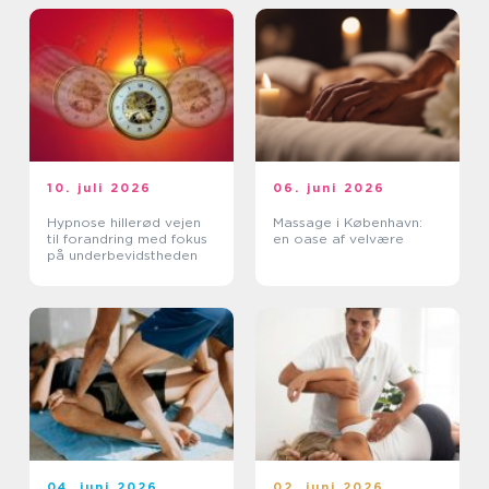
10. juli 2026
06. juni 2026
Hypnose hillerød vejen
Massage i København:
til forandring med fokus
en oase af velvære
på underbevidstheden
04. juni 2026
02. juni 2026