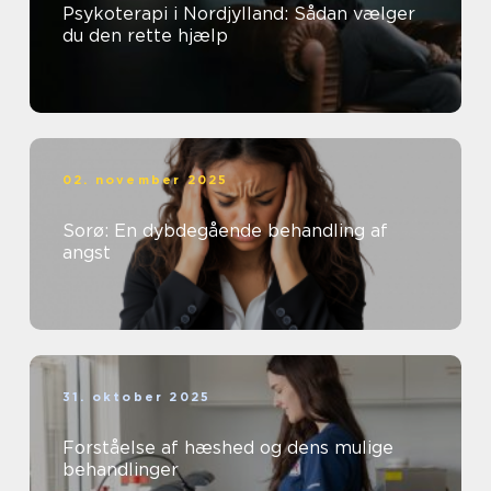
Psykoterapi i Nordjylland: Sådan vælger
du den rette hjælp
02. november 2025
Sorø: En dybdegående behandling af
angst
31. oktober 2025
Forståelse af hæshed og dens mulige
behandlinger