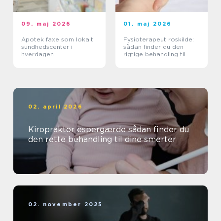
09. maj 2026
01. maj 2026
Apotek faxe som lokalt
Fysioterapeut roskilde:
sundhedscenter i
sådan finder du den
hverdagen
rigtige behandling til
krop og sind
02. april 2026
Kiropraktor espergærde sådan finder du
den rette behandling til dine smerter
02. november 2025