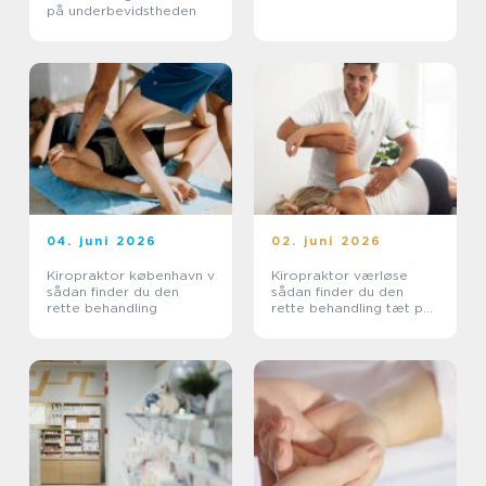
på underbevidstheden
04. juni 2026
02. juni 2026
Kiropraktor københavn v
Kiropraktor værløse
sådan finder du den
sådan finder du den
rette behandling
rette behandling tæt på
dig