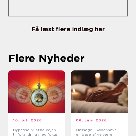
Få læst flere indlæg her
Flere Nyheder
10. juli 2026
06. juni 2026
Hypnose hillerød vejen
Massage i København:
til forandring med fokus
en oase af velvære