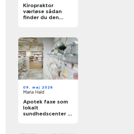
Kiropraktor
værløse sådan
finder du den
rette behandling
tæt på dig
09. maj 2026
Maria Hald
Apotek faxe som
lokalt
sundhedscenter i
hverdagen