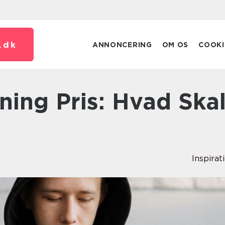
.
dk
ANNONCERING
OM OS
COOKI
Inspirat