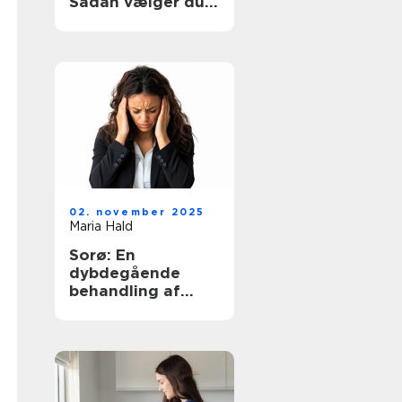
Sådan vælger du
den rette hjælp
02. november 2025
Maria Hald
Sorø: En
dybdegående
behandling af
angst