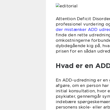
Attention Deficit Disorde
professionel vurdering o
der mistænker ADD udred
finde den rette udredning
omkostningerne forbunde
dybdegående kig på, hva
prisen for en sådan udred
Hvad er en AD
En ADD-udredning er en gr
afgøre, om en person har
initial konsultation, hvor
psykiater, gennemgår sym
indebære spørgeskemaer, 
personens skole- eller arb