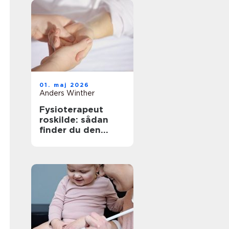
01. maj 2026
Anders Winther
Fysioterapeut
roskilde: sådan
finder du den
rigtige behandling
til krop og sind