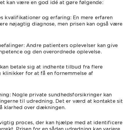
et kan være en god idé at gøre følgende:
s kvalifikationer og erfaring: En mere erfaren
mere nøjagtig diagnose, men prisen kan også være
falinger: Andre patienters oplevelser kan give
kompetence og den overordnede oplevelse.
an betale sig at indhente tilbud fra flere
g klinikker for at få en fornemmelse af
ning: Nogle private sundhedsforsikringer kan
gerne til udredning. Det er værd at kontakte sit
 få klarhed over dækningen.
igtig proces, der kan hjælpe med at identificere
rrekt. Prisen for en sådan udredning kan variere