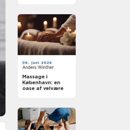
fokus på
underbevidsthede
n
06. juni 2026
Anders Winther
Massage i
København: en
oase af velvære