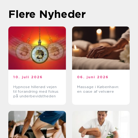
Flere Nyheder
10. juli 2026
06. juni 2026
Hypnose hillerød vejen
Massage i København:
til forandring med fokus
en oase af velvære
på underbevidstheden