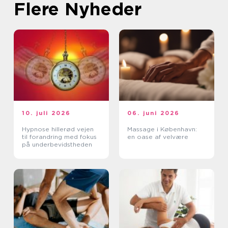
Flere Nyheder
10. juli 2026
06. juni 2026
Hypnose hillerød vejen
Massage i København:
til forandring med fokus
en oase af velvære
på underbevidstheden