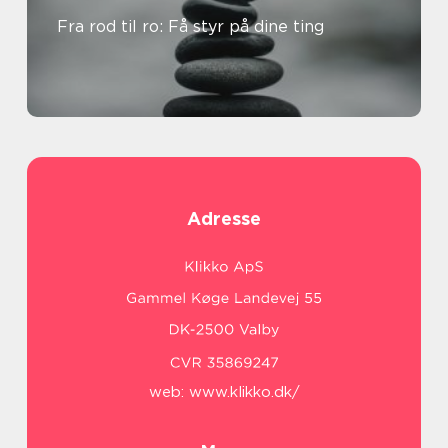
Fra rod til ro: Få styr på dine ting
Adresse
web:
www.klikko.dk/