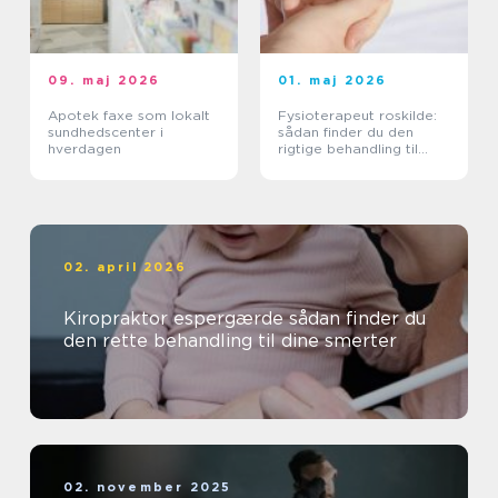
09. maj 2026
01. maj 2026
Apotek faxe som lokalt
Fysioterapeut roskilde:
sundhedscenter i
sådan finder du den
hverdagen
rigtige behandling til
krop og sind
02. april 2026
Kiropraktor espergærde sådan finder du
den rette behandling til dine smerter
02. november 2025