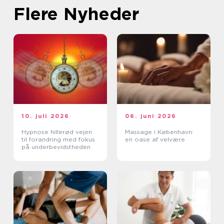
Flere Nyheder
10. juli 2026
06. juni 2026
Hypnose hillerød vejen
Massage i København:
til forandring med fokus
en oase af velvære
på underbevidstheden