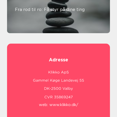
Fra rod til ro: Få styr på dine ting
Adresse
web:
www.klikko.dk/