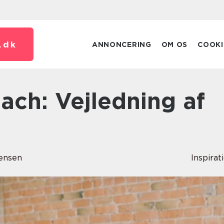
.
dk
ANNONCERING
OM OS
COOKI
rensen
Inspirat