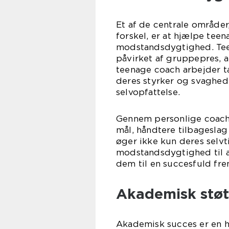
Et af de centrale område
forskel, er at hjælpe tee
modstandsdygtighed. Teen
påvirket af gruppepres, 
teenage coach arbejder t
deres styrker og svaghed
selvopfattelse.
Gennem personlige coachi
mål, håndtere tilbageslag 
øger ikke kun deres selv
modstandsdygtighed til 
dem til en succesfuld fre
Akademisk støt
Akademisk succes er en h