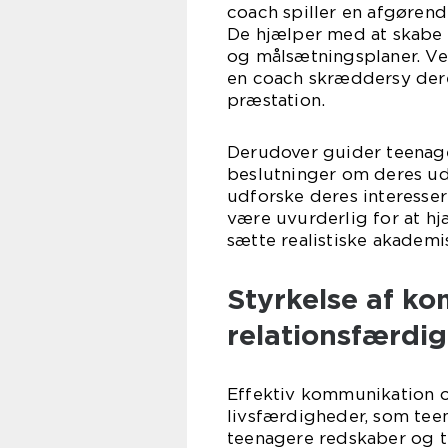
coach spiller en afgørend
De hjælper med at skabe e
og målsætningsplaner. Ved
en coach skræddersy dere
præstation.
Derudover guider teenage
beslutninger om deres u
udforske deres interesser
være uvurderlig for at h
sætte realistiske akademi
Styrkelse af k
relationsfærdi
Effektiv kommunikation o
livsfærdigheder, som tee
teenagere redskaber og tek