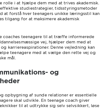
e rolle i at hjælpe dem med at trives akademisk.
ffektive studiestrategier, tidsstyringsmetoder
 at forstå hver teenagers unikke læringsstil kan
s tilgang for at maksimere akademisk
 coaches teenagere til at træffe informerede
ddannelsesmæssige vej, hjælper dem med at
 og karriereaspirationer. Denne vejledning kan
jælpe teenagere med at vælge den rette vej og
ske mål.
ommunikations- og
gheder
g opbygning af sunde relationer er essentielle
nagere skal udvikle. En teenage coach giver
nikker til at udtrykke sig selv selvsikkert, løse