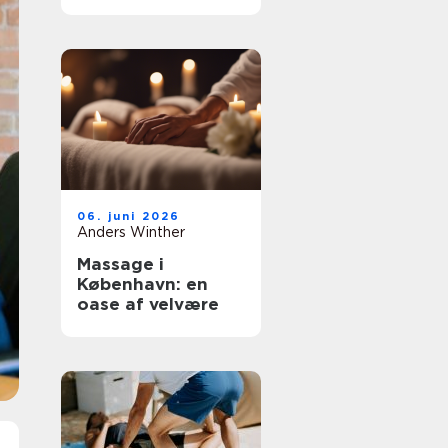
fokus på
underbevidsthede
n
06. juni 2026
Anders Winther
Massage i
København: en
oase af velvære