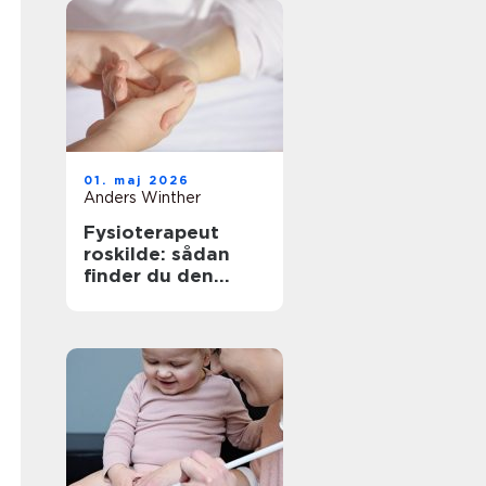
01. maj 2026
Anders Winther
Fysioterapeut
roskilde: sådan
finder du den
rigtige behandling
til krop og sind