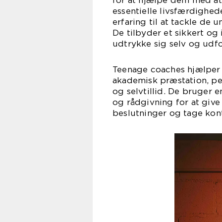
for at hjælpe dem med at
essentielle livsfærdighed
erfaring til at tackle de 
De tilbyder et sikkert o
udtrykke sig selv og udfo
Teenage coaches hjælper 
akademisk præstation, p
og selvtillid. De bruger 
og rådgivning for at giv
beslutninger og tage kontr