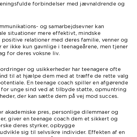
eningsfulde forbindelser med jævnaldrende og
ommunikations- og samarbejdsevner kan
ale situationer mere effektivt, mindske
positive relationer med deres familie, venner og
 er ikke kun gavnlige i teenageårene, men tjener
g for deres voksne liv.
fordringer og usikkerheder har teenagere ofte
nd til at hjælpe dem med at træffe de rette valg
potentiale. En teenage coach spiller en afgørende
n for unge sind ved at tilbyde støtte, opmuntring
heder, der kan sætte dem på vej mod succes.
for akademiske pres, personlige dilemmaer og
r, giver en teenage coach dem et sikkert og
forske deres styrker, opbygge
ikle sig til selvsikre individer. Effekten af en