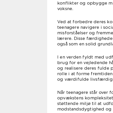
konflikter og opbygge m
voksne.
Ved at forbedre deres k
teenagere navigere i soci
misforståelser og fremme 
lærere. Disse færdigheder
også som en solid grundla
I en verden fyldt med ud
brug for en vejledende hå
og realisere deres fulde 
rolle i at forme fremtide
og værdifulde livsfærdig
Når teenagere står over 
opvækstens kompleksitete
støttende miljø til at ud
modstandsdygtighed og udv