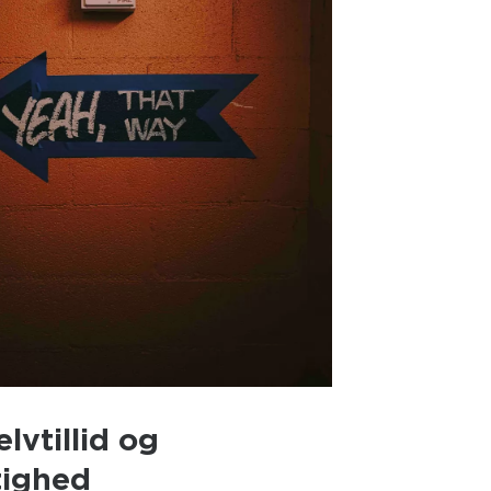
lvtillid og
ighed