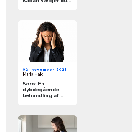
Sådan vælger du
den rette hjælp
02. november 2025
Maria Hald
Sorø: En
dybdegående
behandling af
angst