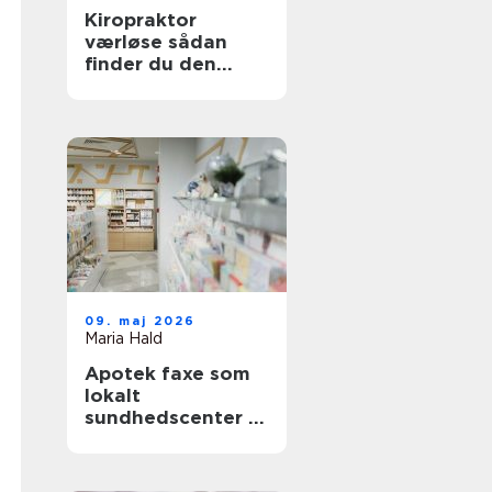
Kiropraktor
værløse sådan
finder du den
rette behandling
tæt på dig
09. maj 2026
Maria Hald
Apotek faxe som
lokalt
sundhedscenter i
hverdagen