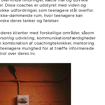
 overvinde hindringer, sætte mål og udvikle
er. Disse coaches er udstyret med viden og
unikke udfordringer, som teenagere står overfor.
g ikke-dømmende rum, hvor teenagere kan
rske deres tanker og følelser.
deres klienter med forskellige områder, såsom
ersonlig udvikling, kommunikationsfærdigheder
en kombination af coachingteknikker, mentoring
e teenagere mulighed for at træffe informerede
ol over deres liv.